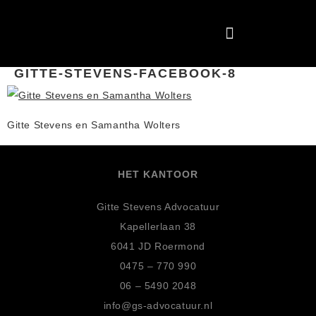
GITTE-STEVENS-FACEBOOK-8
Gitte Stevens en Samantha Wolters
HET KANTOOR
Gitte Stevens Advocatuur
Kapellerlaan 38
6041 JD Roermond
0475 – 770 990
06 – 5490 2048
info@gs-advocatuur.nl